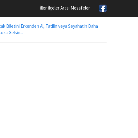
İller İlçeler Arası Mesafeler
ak Biletini Erkenden Al, Tatilin veya Seyahatin Daha
uza Gelsin...