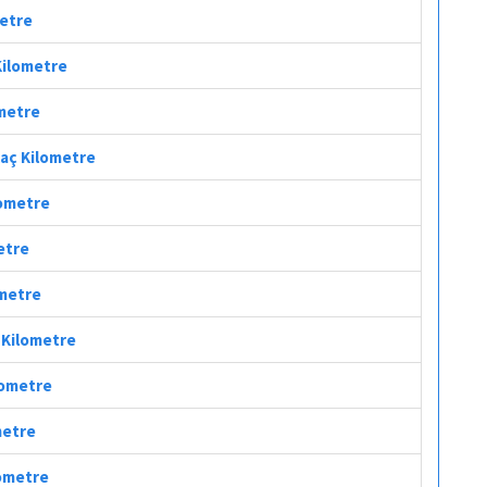
metre
Kilometre
ometre
Kaç Kilometre
lometre
etre
ometre
ç Kilometre
lometre
metre
lometre