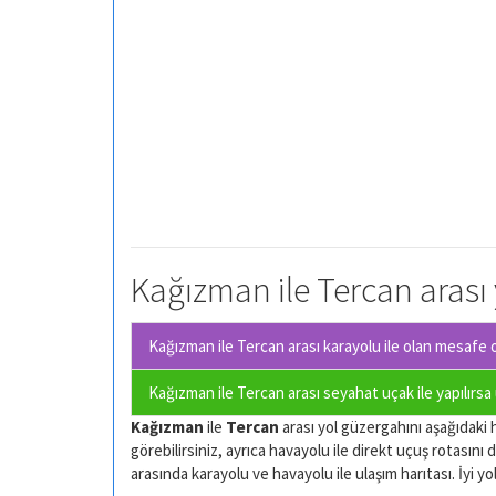
Kağızman ile Tercan arası 
Kağızman ile Tercan arası karayolu ile olan
mesafe o
Kağızman ile Tercan arası seyahat uçak ile yapılırsa
Kağızman
ile
Tercan
arası yol güzergahını aşağıdaki h
görebilirsiniz, ayrıca havayolu ile direkt uçuş rotasını d
arasında karayolu ve havayolu ile ulaşım harıtası. İyi yol