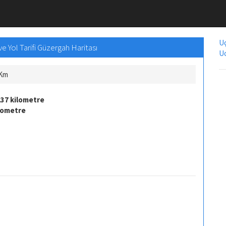
Uç
 Yol Tarifi Güzergah Haritası
Uc
 Km
237 kilometre
lometre