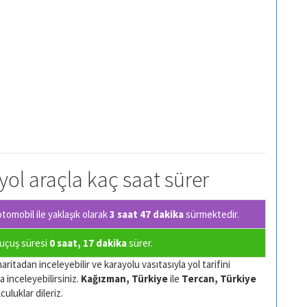
yol araçla kaç saat sürer
tomobil ile yaklaşık olarak
3 saat 47 dakika
sürmektedir.
 uçuş süresi
0 saat, 17 dakika
sürer.
aritadan inceleyebilir ve karayolu vasıtasıyla yol tarifini
a inceleyebilirsiniz.
Kağızman, Türkiye
ile
Tercan, Türkiye
culuklar dileriz.