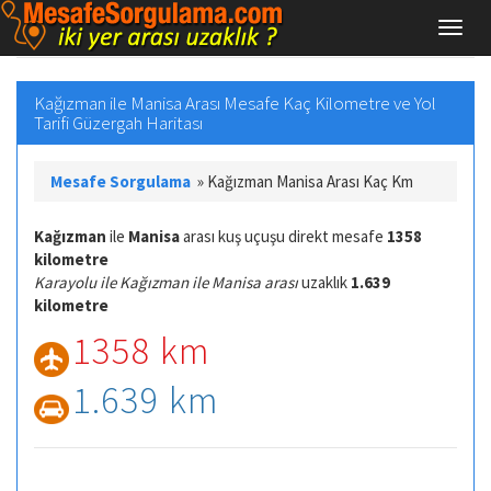
Kağızman ile Manisa Arası Mesafe Kaç Kilometre ve Yol
Tarifi Güzergah Haritası
Mesafe Sorgulama
»
Kağızman Manisa Arası Kaç Km
Kağızman
ile
Manisa
arası kuş uçuşu direkt mesafe
1358
kilometre
Karayolu ile Kağızman ile Manisa arası
uzaklık
1.639
kilometre
1358 km
1.639 km