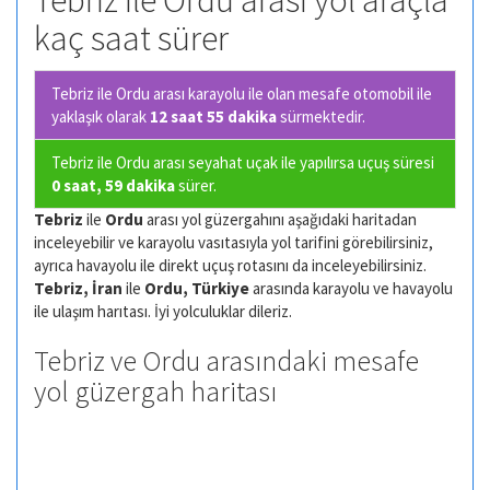
Tebriz ile Ordu arası yol araçla
kaç saat sürer
Tebriz ile Ordu arası karayolu ile olan
mesafe otomobil ile
yaklaşık olarak
12 saat 55 dakika
sürmektedir.
Tebriz ile Ordu arası seyahat uçak ile yapılırsa uçuş süresi
0 saat, 59 dakika
sürer.
Tebriz
ile
Ordu
arası yol güzergahını aşağıdaki haritadan
inceleyebilir ve karayolu vasıtasıyla yol tarifini görebilirsiniz,
ayrıca havayolu ile direkt uçuş rotasını da inceleyebilirsiniz.
Tebriz, İran
ile
Ordu, Türkiye
arasında karayolu ve havayolu
ile ulaşım harıtası. İyi yolculuklar dileriz.
Tebriz ve Ordu arasındaki mesafe
yol güzergah haritası