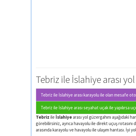
Tebriz ile İslahiye arası yo
Tebriz ile İslahiye arası karayolu ile olan
mesafe otom
Tebriz ile İslahiye arası seyahat uçak ile yapılırsa u
Tebriz
ile
İslahiye
arası yol güzergahını aşağıdaki hari
görebilirsiniz, ayrıca havayolu ile direkt uçuş rotasını d
arasında karayolu ve havayolu ile ulaşım harıtası. İyi yol