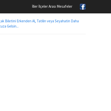
İller İlçeler Arası Mesafeler
ak Biletini Erkenden Al, Tatilin veya Seyahatin Daha
uza Gelsin...