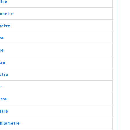
etre
lometre
ometre
re
re
tre
metre
e
etre
etre
 Kilometre