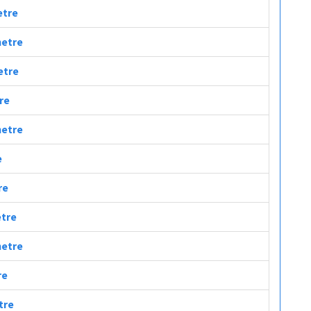
etre
metre
etre
tre
metre
e
re
etre
metre
re
tre