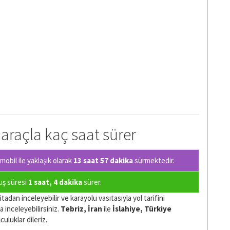
l araçla kaç saat sürer
obil ile yaklaşık olarak
13 saat 57 dakika
sürmektedir.
çuş süresi
1 saat, 4 dakika
sürer.
tadan inceleyebilir ve karayolu vasıtasıyla yol tarifini
a inceleyebilirsiniz.
Tebriz, İran
ile
İslahiye, Türkiye
culuklar dileriz.