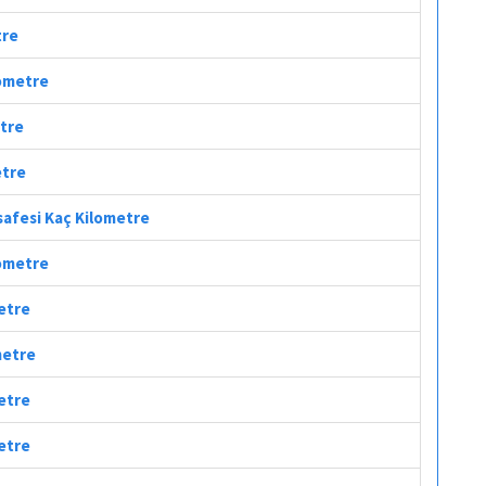
tre
lometre
etre
etre
safesi Kaç Kilometre
lometre
metre
metre
metre
metre