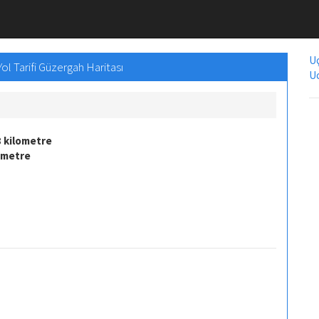
Uç
ol Tarifi Güzergah Haritası
Uc
 kilometre
lometre