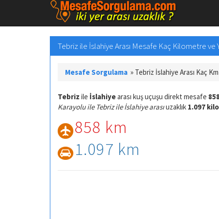
Tebriz ile İslahiye Arası Mesafe Kaç Kilometre ve Y
Mesafe Sorgulama
»
Tebriz İslahiye Arası Kaç Km
Tebriz
ile
İslahiye
arası kuş uçuşu direkt mesafe
858
Karayolu ile Tebriz ile İslahiye arası
uzaklık
1.097 ki
858 km
1.097 km