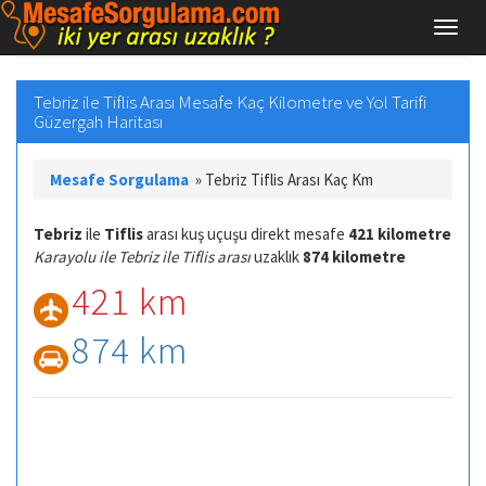
Tebriz ile Tiflis Arası Mesafe Kaç Kilometre ve Yol Tarifi
Güzergah Haritası
Mesafe Sorgulama
»
Tebriz Tiflis Arası Kaç Km
Tebriz
ile
Tiflis
arası kuş uçuşu direkt mesafe
421 kilometre
Karayolu ile Tebriz ile Tiflis arası
uzaklık
874 kilometre
421 km
874 km