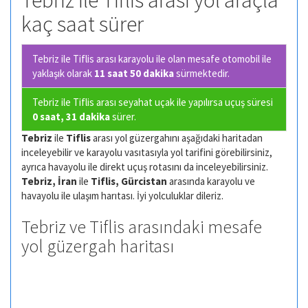
Tebriz ile Tiflis arası yol araçla
kaç saat sürer
Tebriz ile Tiflis arası karayolu ile olan
mesafe otomobil ile
yaklaşık olarak
11 saat 50 dakika
sürmektedir.
Tebriz ile Tiflis arası seyahat uçak ile yapılırsa uçuş süresi
0 saat, 31 dakika
sürer.
Tebriz
ile
Tiflis
arası yol güzergahını aşağıdaki haritadan
inceleyebilir ve karayolu vasıtasıyla yol tarifini görebilirsiniz,
ayrıca havayolu ile direkt uçuş rotasını da inceleyebilirsiniz.
Tebriz, İran
ile
Tiflis, Gürcistan
arasında karayolu ve
havayolu ile ulaşım harıtası. İyi yolculuklar dileriz.
Tebriz ve Tiflis arasındaki mesafe
yol güzergah haritası