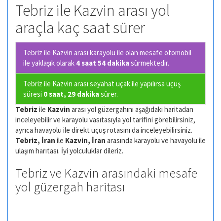
Tebriz ile Kazvin arası yol
araçla kaç saat sürer
Tebriz ile Kazvin arası karayolu ile olan
mesafe otomobil
ile yaklaşık olarak
4 saat 54 dakika
sürmektedir.
Tebriz ile Kazvin arası seyahat uçak ile yapılırsa uçuş
süresi
0 saat, 29 dakika
sürer.
Tebriz
ile
Kazvin
arası yol güzergahını aşağıdaki haritadan
inceleyebilir ve karayolu vasıtasıyla yol tarifini görebilirsiniz,
ayrıca havayolu ile direkt uçuş rotasını da inceleyebilirsiniz.
Tebriz, İran
ile
Kazvin, İran
arasında karayolu ve havayolu ile
ulaşım harıtası. İyi yolculuklar dileriz.
Tebriz ve Kazvin arasındaki mesafe
yol güzergah haritası