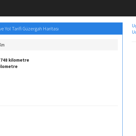
Uç
e Yol Tarifi Güzergah Haritası
Uc
 Km
3748 kilometre
kilometre