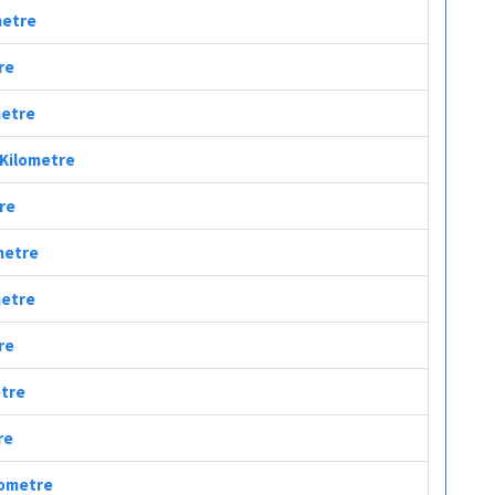
metre
re
metre
 Kilometre
tre
ometre
metre
re
etre
re
ilometre