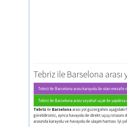
Tebriz ile Barselona arası 
Tebriz ile Barselona arası karayolu ile olan
mesafe ot
Tebriz ile Barselona arası seyahat uçak ile yapılırsa
Tebriz
ile
Barselona
arası yol güzergahını aşağıdaki h
görebilirsiniz, ayrıca havayolu ile direkt uçuş rotasını d
arasında karayolu ve havayolu ile ulaşım harıtası. İyi yol