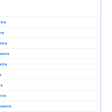
etre
tre
metre
ometre
metre
e
re
etre
lometre