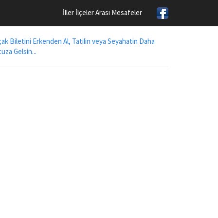
İller İlçeler Arası Mesafeler
ak Biletini Erkenden Al, Tatilin veya Seyahatin Daha
uza Gelsin...