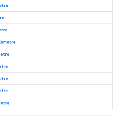
metre
tre
etre
ilometre
metre
metre
metre
etre
metre