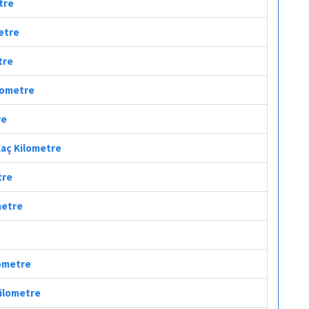
tre
metre
tre
ilometre
re
Kaç Kilometre
tre
metre
lometre
Kilometre