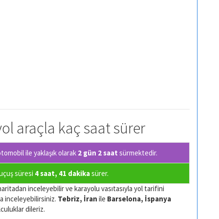
yol araçla kaç saat sürer
omobil ile yaklaşık olarak
2 gün 2 saat
sürmektedir.
 uçuş süresi
4 saat, 41 dakika
sürer.
aritadan inceleyebilir ve karayolu vasıtasıyla yol tarifini
a inceleyebilirsiniz.
Tebriz, İran
ile
Barselona, İspanya
culuklar dileriz.