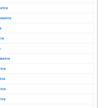
metre
lometre
e
tre
e
lometre
etre
etre
etre
etre