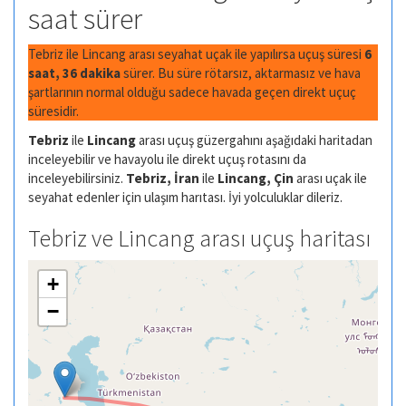
saat sürer
Tebriz ile Lincang arası seyahat uçak ile yapılırsa uçuş süresi
6
saat, 36 dakika
sürer. Bu süre rötarsız, aktarmasız ve hava
şartlarının normal olduğu sadece havada geçen direkt uçuç
süresidir.
Tebriz
ile
Lincang
arası uçuş güzergahını aşağıdaki haritadan
inceleyebilir ve havayolu ile direkt uçuş rotasını da
inceleyebilirsiniz.
Tebriz, İran
ile
Lincang, Çin
arası uçak ile
seyahat edenler için ulaşım harıtası. İyi yolculuklar dileriz.
Tebriz ve Lincang arası uçuş haritası
+
−