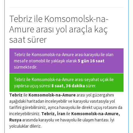
Tebriz ile Komsomolsk-na-
Amure arası yol araçla kaç
saat sürer
Tebriz ile Komsomolsk-na-Amure arası karayolu ile olan
mesafe otomobil ile yaklaşık olarak
5 gün 16 saat
sürmektedir.
Tebriz ile Komsomolsk-na-Amure arası seyahat uçak ile
yapılırsa uçuş süresi
8 saat, 36 dakika
sürer.
Tebriz
ile
Komsomolsk-na-Amure
arası yol güzergahını
aşağıdaki haritadan inceleyebilir ve karayolu vasıtasıyla yol
tarifini görebilirsiniz, ayrıca havayolu ile direkt uçuş rotasını da
inceleyebilirsiniz.
Tebriz, İran
ile
Komsomolsk-na-Amure,
Rusya
arasında karayolu ve havayolu ile ulaşım harıtası. İyi
yolculuklar dileriz.