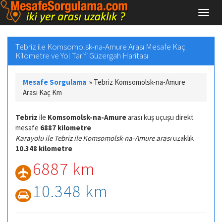
Tebriz ile Komsomolsk-na-Amure Arası Mesafe Kaç
Kilometre ve Yol Tarifi Güzergah Haritası
Mesafe Sorgulama
»
Tebriz Komsomolsk-na-Amure
Arası Kaç Km
Tebriz
ile
Komsomolsk-na-Amure
arası kuş uçuşu direkt
mesafe
6887 kilometre
Karayolu ile Tebriz ile Komsomolsk-na-Amure arası
uzaklık
10.348 kilometre
6887 km
10.348 km