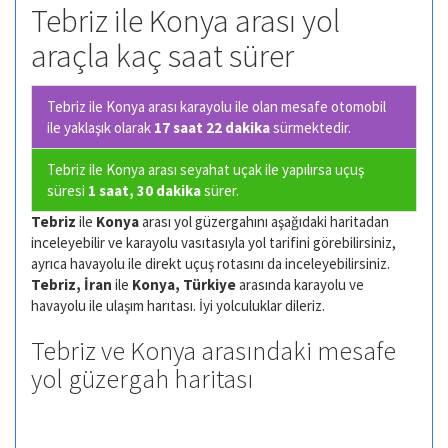
Tebriz ile Konya arası yol
araçla kaç saat sürer
Tebriz ile Konya arası karayolu ile olan
mesafe otomobil
ile yaklaşık olarak
17 saat 22 dakika
sürmektedir.
Tebriz ile Konya arası seyahat uçak ile yapılırsa uçuş
süresi
1 saat, 30 dakika
sürer.
Tebriz
ile
Konya
arası yol güzergahını aşağıdaki haritadan
inceleyebilir ve karayolu vasıtasıyla yol tarifini görebilirsiniz,
ayrıca havayolu ile direkt uçuş rotasını da inceleyebilirsiniz.
Tebriz, İran
ile
Konya, Türkiye
arasında karayolu ve
havayolu ile ulaşım harıtası. İyi yolculuklar dileriz.
Tebriz ve Konya arasındaki mesafe
yol güzergah haritası