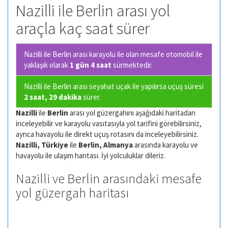
Nazilli ile Berlin arası yol
araçla kaç saat sürer
Nazilli ile Berlin arası karayolu ile olan
mesafe otomobil ile
yaklaşık olarak
1 gün 4 saat
sürmektedir.
Nazilli ile Berlin arası seyahat uçak ile yapılırsa uçuş süresi
2 saat, 29 dakika
sürer.
Nazilli
ile
Berlin
arası yol güzergahını aşağıdaki haritadan
inceleyebilir ve karayolu vasıtasıyla yol tarifini görebilirsiniz,
ayrıca havayolu ile direkt uçuş rotasını da inceleyebilirsiniz.
Nazilli, Türkiye
ile
Berlin, Almanya
arasında karayolu ve
havayolu ile ulaşım harıtası. İyi yolculuklar dileriz.
Nazilli ve Berlin arasındaki mesafe
yol güzergah haritası