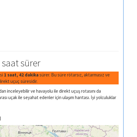
ç saat sürer
esi
1 saat, 42 dakika
sürer. Bu süre rötarsız, aktarmasız ve
rekt uçuç süresidir.
an inceleyebilir ve havayolu ile direkt uçuş rotasını da
rası uçak ile seyahat edenler için ulaşım harıtası. İyi yolculuklar
ı