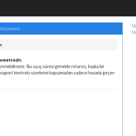
Uç
 Kilometre
Uc
Km
lometredir.
enebilirsiniz. Bu uçuş süresi genelde rötarsız, başka bir
pasaport kontrolü sürelerini kapsamadan sadece havada geçen