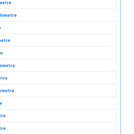
ometre
Kilometre
e
ometre
re
ilometre
etre
ilometre
re
tre
tre