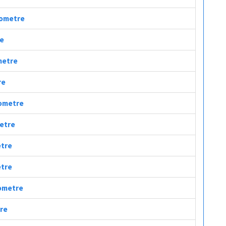
ilometre
re
ometre
re
lometre
metre
etre
etre
lometre
tre