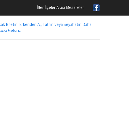
İller İlçeler Arası Mesafeler
ak Biletini Erkenden Al, Tatilin veya Seyahatin Daha
uza Gelsin...