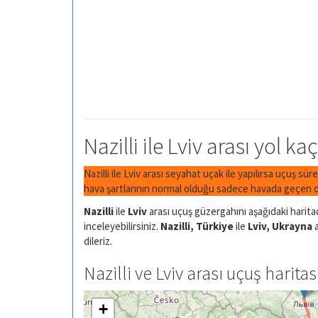
Nazilli ile Lviv arası yol ka
Nazilli ile Lviv arası seyahat uçak ile yapılırsa uçuş sür
hava şartlarının normal olduğu sadece havada geçen di
Nazilli
ile
Lviv
arası uçuş güzergahını aşağıdaki haritad
inceleyebilirsiniz.
Nazilli, Türkiye
ile
Lviv, Ukrayna
a
dileriz.
Nazilli ve Lviv arası uçuş haritas
+