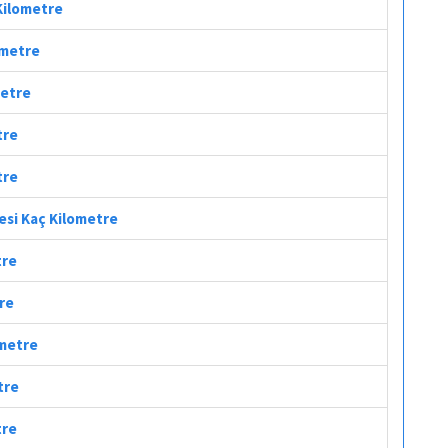
 Kilometre
lometre
metre
tre
tre
fesi Kaç Kilometre
tre
tre
ometre
tre
tre