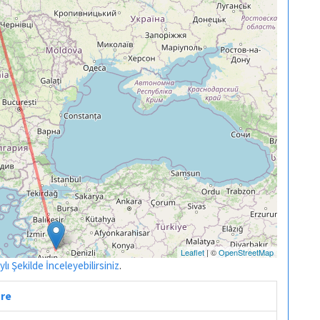
Leaflet
| ©
OpenStreetMap
ı Şekilde İnceleyebilirsiniz
.
tre