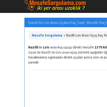
Nazilli ile Lviv Arası Uçakla Kaç Saat, Mesafe Kaç
Mesafe Sorgulama
»
Nazilli Lviv Arası Uçuş Kaç 
Nazilli
ile
Lviv
arası kuş uçuşu direkt mesafe
1370 ki
Uçak ile Nazilli ile Lviv arası
uçuş süresini aşağıdan öğr
havalimanına sapmadan direkt uçulan ayrıca vize ve 
süredir.