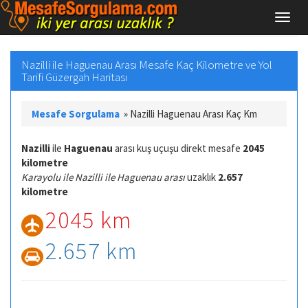
Nazilli ile Haguenau Arası Mesafe Kaç Kilometre ve Yol
Tarifi Güzergah Haritası
Mesafe Sorgulama
»
Nazilli Haguenau Arası Kaç Km
Nazilli
ile
Haguenau
arası kuş uçuşu direkt mesafe
2045
kilometre
Karayolu ile Nazilli ile Haguenau arası
uzaklık
2.657
kilometre
2045 km
2.657 km