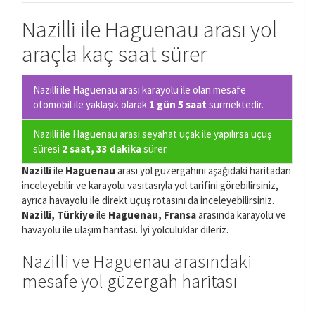
Nazilli ile Haguenau arası yol
araçla kaç saat sürer
Nazilli ile Haguenau arası karayolu ile olan
mesafe
otomobil ile yaklaşık olarak
1 gün 5 saat
sürmektedir.
Nazilli ile Haguenau arası seyahat uçak ile yapılırsa uçuş
süresi
2 saat, 33 dakika
sürer.
Nazilli
ile
Haguenau
arası yol güzergahını aşağıdaki haritadan
inceleyebilir ve karayolu vasıtasıyla yol tarifini görebilirsiniz,
ayrıca havayolu ile direkt uçuş rotasını da inceleyebilirsiniz.
Nazilli, Türkiye
ile
Haguenau, Fransa
arasında karayolu ve
havayolu ile ulaşım harıtası. İyi yolculuklar dileriz.
Nazilli ve Haguenau arasındaki
mesafe yol güzergah haritası