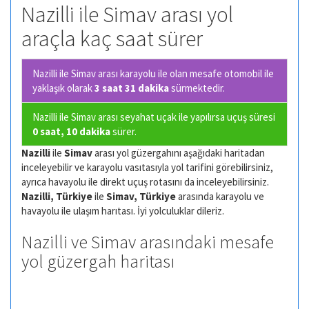
Nazilli ile Simav arası yol
araçla kaç saat sürer
Nazilli ile Simav arası karayolu ile olan
mesafe otomobil ile
yaklaşık olarak
3 saat 31 dakika
sürmektedir.
Nazilli ile Simav arası seyahat uçak ile yapılırsa uçuş süresi
0 saat, 10 dakika
sürer.
Nazilli
ile
Simav
arası yol güzergahını aşağıdaki haritadan
inceleyebilir ve karayolu vasıtasıyla yol tarifini görebilirsiniz,
ayrıca havayolu ile direkt uçuş rotasını da inceleyebilirsiniz.
Nazilli, Türkiye
ile
Simav, Türkiye
arasında karayolu ve
havayolu ile ulaşım harıtası. İyi yolculuklar dileriz.
Nazilli ve Simav arasındaki mesafe
yol güzergah haritası