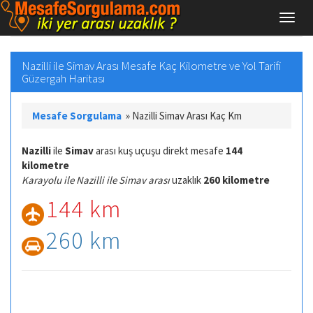
Nazilli ile Simav Arası Mesafe Kaç Kilometre ve Yol Tarifi
Güzergah Haritası
Mesafe Sorgulama
»
Nazilli Simav Arası Kaç Km
Nazilli
ile
Simav
arası kuş uçuşu direkt mesafe
144
kilometre
Karayolu ile Nazilli ile Simav arası
uzaklık
260 kilometre
144 km
260 km