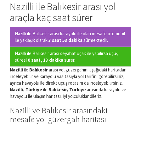
Nazilli ile Balıkesir arası yol
araçla kaç saat sürer
Nazilli ile Balıkesir arası karayolu ile olan
mesafe otomobil
ile yaklaşık olarak
3 saat 53 dakika
sürmektedir.
Nazilli ile Balıkesir arası seyahat uçak ile yapılırsa uçuş
süresi
0 saat, 13 dakika
sürer.
Nazilli
ile
Balıkesir
arası yol güzergahını aşağıdaki haritadan
inceleyebilir ve karayolu vasıtasıyla yol tarifini görebilirsiniz,
ayrıca havayolu ile direkt uçuş rotasını da inceleyebilirsiniz.
Nazilli, Türkiye
ile
Balıkesir, Türkiye
arasında karayolu ve
havayolu ile ulaşım harıtası. İyi yolculuklar dileriz.
Nazilli ve Balıkesir arasındaki
mesafe yol güzergah haritası