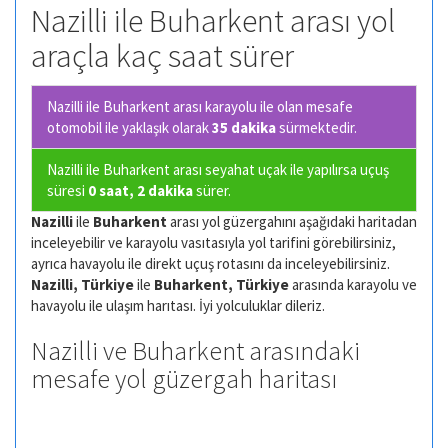
Nazilli ile Buharkent arası yol
araçla kaç saat sürer
Nazilli ile Buharkent arası karayolu ile olan
mesafe
otomobil ile yaklaşık olarak
35 dakika
sürmektedir.
Nazilli ile Buharkent arası seyahat uçak ile yapılırsa uçuş
süresi
0 saat, 2 dakika
sürer.
Nazilli
ile
Buharkent
arası yol güzergahını aşağıdaki haritadan
inceleyebilir ve karayolu vasıtasıyla yol tarifini görebilirsiniz,
ayrıca havayolu ile direkt uçuş rotasını da inceleyebilirsiniz.
Nazilli, Türkiye
ile
Buharkent, Türkiye
arasında karayolu ve
havayolu ile ulaşım harıtası. İyi yolculuklar dileriz.
Nazilli ve Buharkent arasındaki
mesafe yol güzergah haritası