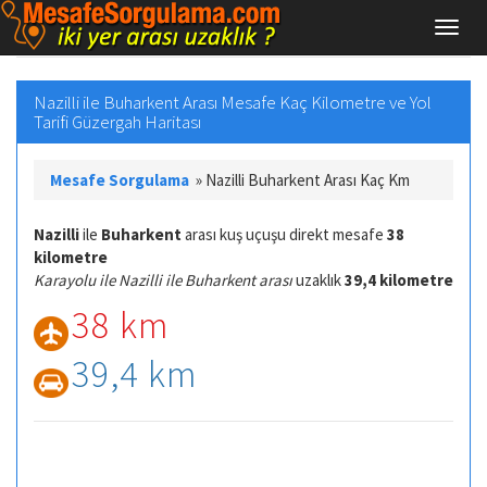
Nazilli ile Buharkent Arası Mesafe Kaç Kilometre ve Yol
Tarifi Güzergah Haritası
Mesafe Sorgulama
»
Nazilli Buharkent Arası Kaç Km
Nazilli
ile
Buharkent
arası kuş uçuşu direkt mesafe
38
kilometre
Karayolu ile Nazilli ile Buharkent arası
uzaklık
39,4 kilometre
38 km
39,4 km