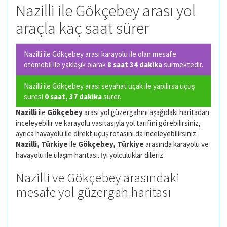
Nazilli ile Gökçebey arası yol
araçla kaç saat sürer
Nazilli ile Gökçebey arası karayolu ile olan
mesafe
otomobil ile yaklaşık olarak
8 saat 34 dakika
sürmektedir.
Nazilli ile Gökçebey arası seyahat uçak ile yapılırsa uçuş
süresi
0 saat, 37 dakika
sürer.
Nazilli
ile
Gökçebey
arası yol güzergahını aşağıdaki haritadan
inceleyebilir ve karayolu vasıtasıyla yol tarifini görebilirsiniz,
ayrıca havayolu ile direkt uçuş rotasını da inceleyebilirsiniz.
Nazilli, Türkiye
ile
Gökçebey, Türkiye
arasında karayolu ve
havayolu ile ulaşım harıtası. İyi yolculuklar dileriz.
Nazilli ve Gökçebey arasındaki
mesafe yol güzergah haritası