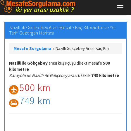
Nazilli ile Gökçebey Arası Mesafe Kaç Kilometre ve Yol
Tarifi Güzergah Haritası
Mesafe Sorgulama
»
Nazilli Gökçebey Arası Kaç Km
Nazilli
ile
Gökçebey
arası kuş uçuşu direkt mesafe
500
kilometre
Karayolu ile Nazilli ile Gökçebey arası
uzaklık
749 kilometre
500 km
749 km