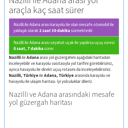
Nazilli ile Adana arası yol
araçla kaç saat sürer
Nazilli ile Adana arası karayolu ile olan
mesafe otomobil ile
yaklaşık olarak
2 saat 30 dakika
sürmektedir.
Nazilli ile Adana arası seyahat uçak ile yapılırsa uçuş süresi
0 saat, 7 dakika
sürer.
Nazilli
ile
Adana
arası yol güzergahını aşağıdaki haritadan
inceleyebilir ve karayolu vasıtasıyla yol tarifini görebilirsiniz,
ayrıca havayolu ile direkt uçuş rotasını da inceleyebilirsiniz.
Nazilli, Türkiye
ile
Adana, Türkiye
arasında karayolu ve
havayolu ile ulaşım harıtası. İyi yolculuklar dileriz.
Nazilli ve Adana arasındaki mesafe
yol güzergah haritası