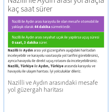
Nazilli ile Aydın arası yol araçla
kaç saat sürer
Nazilli ile Aydın arası karayolu ile olan
mesafe otomobil ile
yaklaşık olarak
44 dakika
sürmektedir.
Nazilli ile Aydın arası seyahat uçak ile yapılırsa uçuş süresi
0 saat, 3 dakika
sürer.
Nazilli
ile
Aydın
arası yol güzergahını aşağıdaki haritadan
inceleyebilir ve karayolu vasıtasıyla yol tarifini görebilirsiniz,
ayrıca havayolu ile direkt uçuş rotasını da inceleyebilirsiniz.
Nazilli, Türkiye
ile
Aydın, Türkiye
arasında karayolu ve
havayolu ile ulaşım harıtası. İyi yolculuklar dileriz.
Nazilli ve Aydın arasındaki mesafe
yol güzergah haritası