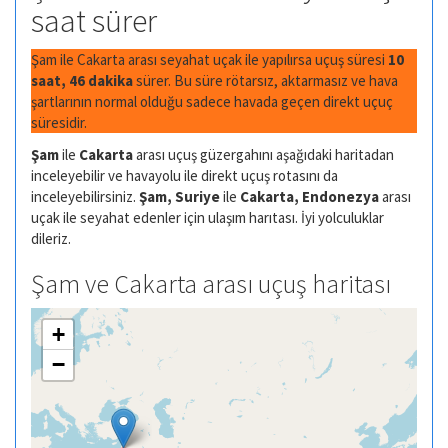
saat sürer
Şam ile Cakarta arası seyahat uçak ile yapılırsa uçuş süresi
10
saat, 46 dakika
sürer. Bu süre rötarsız, aktarmasız ve hava
şartlarının normal olduğu sadece havada geçen direkt uçuç
süresidir.
Şam
ile
Cakarta
arası uçuş güzergahını aşağıdaki haritadan
inceleyebilir ve havayolu ile direkt uçuş rotasını da
inceleyebilirsiniz.
Şam, Suriye
ile
Cakarta, Endonezya
arası
uçak ile seyahat edenler için ulaşım harıtası. İyi yolculuklar
dileriz.
Şam ve Cakarta arası uçuş haritası
+
−