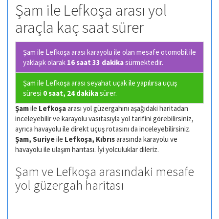
Şam ile Lefkoşa arası yol
araçla kaç saat sürer
Şam ile Lefkoşa arası karayolu ile olan
mesafe otomobil ile
yaklaşık olarak
16 saat 33 dakika
sürmektedir.
Şam ile Lefkoşa arası seyahat uçak ile yapılırsa uçuş
süresi
0 saat, 24 dakika
sürer.
Şam
ile
Lefkoşa
arası yol güzergahını aşağıdaki haritadan
inceleyebilir ve karayolu vasıtasıyla yol tarifini görebilirsiniz,
ayrıca havayolu ile direkt uçuş rotasını da inceleyebilirsiniz.
Şam, Suriye
ile
Lefkoşa, Kıbrıs
arasında karayolu ve
havayolu ile ulaşım harıtası. İyi yolculuklar dileriz.
Şam ve Lefkoşa arasındaki mesafe
yol güzergah haritası