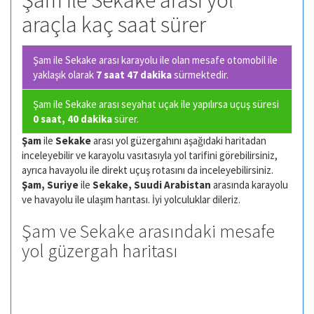
Şam ile Sekake arası yol
araçla kaç saat sürer
Şam ile Sekake arası karayolu ile olan
mesafe otomobil ile
yaklaşık olarak
7 saat 47 dakika
sürmektedir.
Şam ile Sekake arası seyahat uçak ile yapılırsa uçuş süresi
0 saat, 40 dakika
sürer.
Şam
ile
Sekake
arası yol güzergahını aşağıdaki haritadan
inceleyebilir ve karayolu vasıtasıyla yol tarifini görebilirsiniz,
ayrıca havayolu ile direkt uçuş rotasını da inceleyebilirsiniz.
Şam, Suriye
ile
Sekake, Suudi Arabistan
arasında karayolu
ve havayolu ile ulaşım harıtası. İyi yolculuklar dileriz.
Şam ve Sekake arasındaki mesafe
yol güzergah haritası