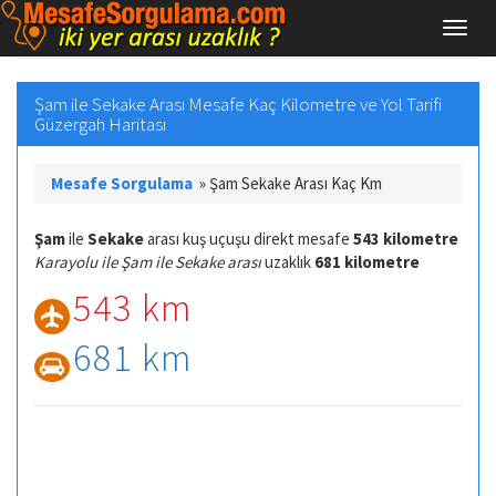
Şam ile Sekake Arası Mesafe Kaç Kilometre ve Yol Tarifi
Güzergah Haritası
Mesafe Sorgulama
»
Şam Sekake Arası Kaç Km
Şam
ile
Sekake
arası kuş uçuşu direkt mesafe
543 kilometre
Karayolu ile Şam ile Sekake arası
uzaklık
681 kilometre
543 km
681 km