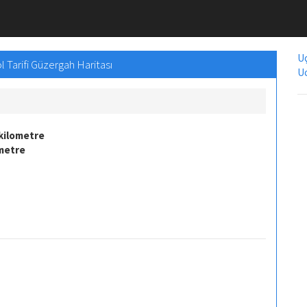
Uç
 Tarifi Güzergah Haritası
Uc
kilometre
ometre