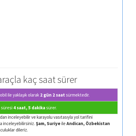
araçla kaç saat sürer
il ile yaklaşık olarak
2 gün 2 saat
sürmektedir.
ş süresi
4 saat, 5 dakika
sürer.
an inceleyebilir ve karayolu vasıtasıyla yol tarifini
a inceleyebilirsiniz.
Şam, Suriye
ile
Andican, Özbekistan
culuklar dileriz.