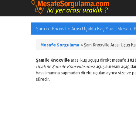
Şam ile Knoxville Arası Uçakla Kaç Saat, Mesafe
Mesafe Sorgulama
»
Şam Knoxville Arası Uçuş K
Şam
ile
Knoxville
arası kuş uçuşu direkt mesafe
1010
Uçak ile Şam ile Knoxville arası
uçuş süresini aşağıdan
havalimanına sapmadan direkt uçulan ayrıca vize ve 
süredir.