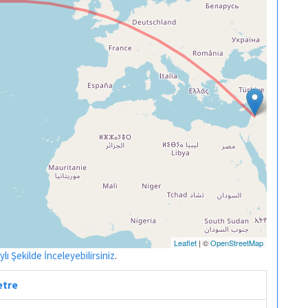
Leaflet
| ©
OpenStreetMap
ı Şekilde İnceleyebilirsiniz
.
etre