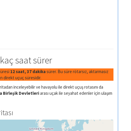
 kaç saat sürer
süresi
12 saat, 37 dakika
sürer. Bu süre rötarsız, aktarmasız
 direkt uçuç süresidir.
itadan inceleyebilir ve havayolu ile direkt uçuş rotasını da
 Birleşik Devletleri
arası uçak ile seyahat edenler için ulaşım
itası