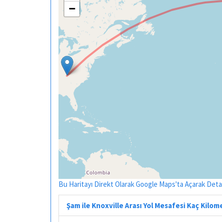
−
Bu Haritayı Direkt Olarak Google Maps'ta Açarak Detayl
Şam ile Knoxville Arası Yol Mesafesi Kaç Kilom