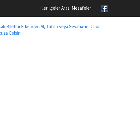
İller İlçeler Arası Mesafeler
ak Biletini Erkenden Al, Tatilin veya Seyahatin Daha
uza Gelsin...