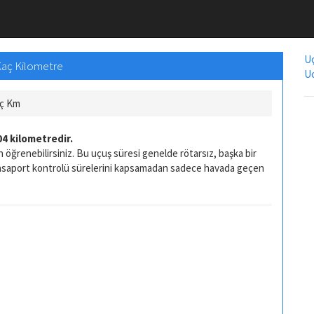
Uç
 Kaç Kilometre
Uc
aç Km
4 kilometredir.
 öğrenebilirsiniz. Bu uçuş süresi genelde rötarsız, başka bir
pasaport kontrolü sürelerini kapsamadan sadece havada geçen