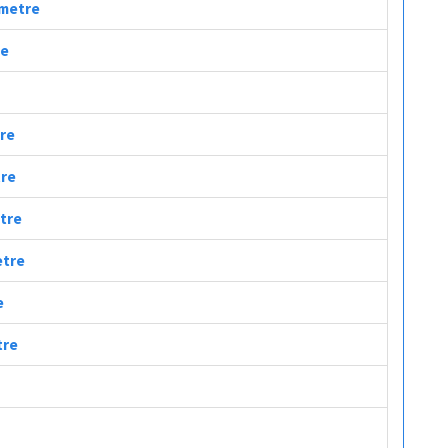
ometre
re
tre
tre
etre
etre
e
tre