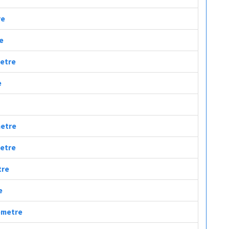
re
re
metre
e
metre
metre
tre
e
lometre