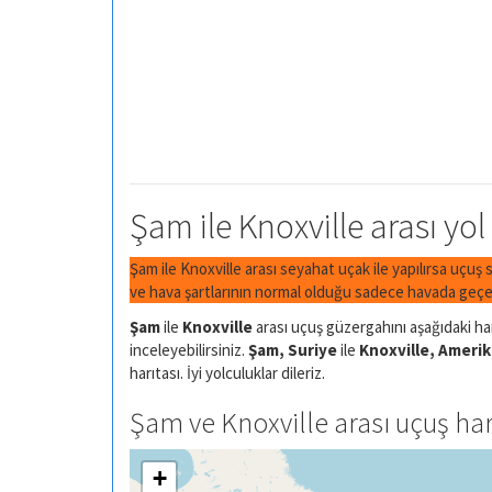
Şam ile Knoxville arası yol
Şam ile Knoxville arası seyahat uçak ile yapılırsa uçuş 
ve hava şartlarının normal olduğu sadece havada geçen
Şam
ile
Knoxville
arası uçuş güzergahını aşağıdaki har
inceleyebilirsiniz.
Şam, Suriye
ile
Knoxville, Amerika
harıtası. İyi yolculuklar dileriz.
Şam ve Knoxville arası uçuş har
+