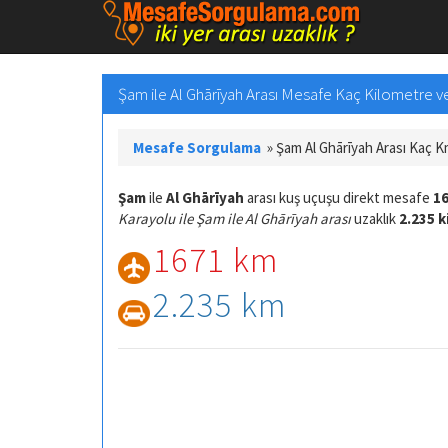
Şam ile Al Ghārīyah Arası Mesafe Kaç Kilometre ve 
Mesafe Sorgulama
»
Şam Al Ghārīyah Arası Kaç 
Şam
ile
Al Ghārīyah
arası kuş uçuşu direkt mesafe
16
Karayolu ile Şam ile Al Ghārīyah arası
uzaklık
2.235 
1671 km
2.235 km