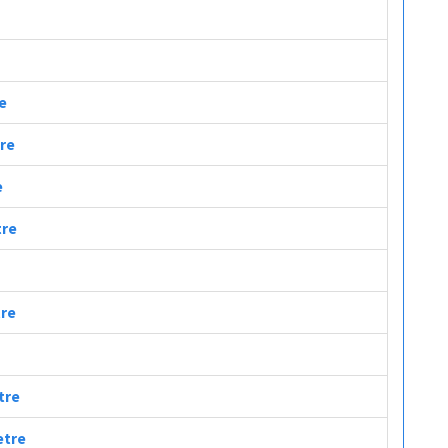
re
tre
e
tre
tre
tre
etre