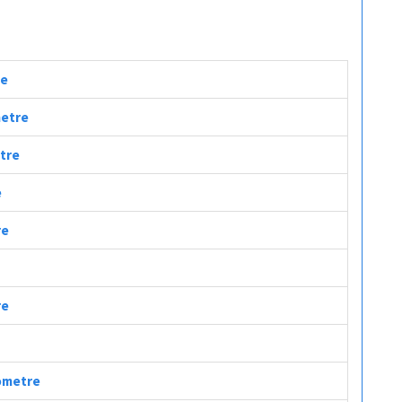
re
metre
etre
e
re
re
lometre