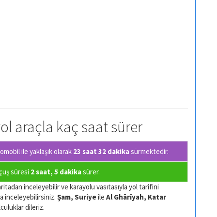
yol araçla kaç saat sürer
mobil ile yaklaşık olarak
23 saat 32 dakika
sürmektedir.
uçuş süresi
2 saat, 5 dakika
sürer.
itadan inceleyebilir ve karayolu vasıtasıyla yol tarifini
a inceleyebilirsiniz.
Şam, Suriye
ile
Al Ghārīyah, Katar
culuklar dileriz.