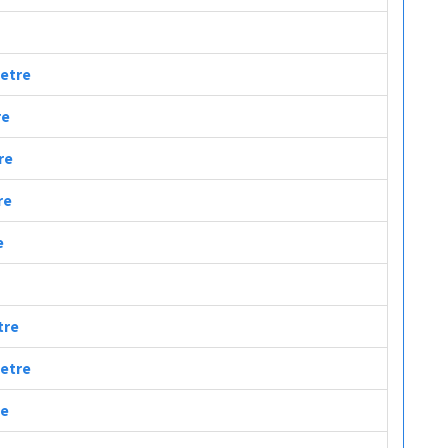
metre
re
re
re
e
tre
metre
re