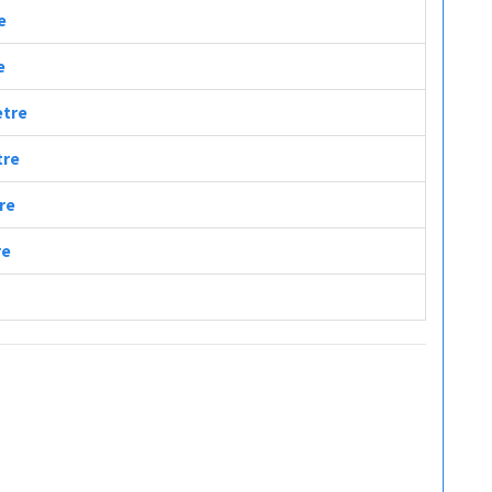
e
e
etre
tre
tre
re