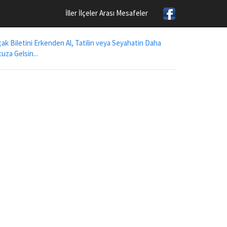
İller İlçeler Arası Mesafeler
ak Biletini Erkenden Al, Tatilin veya Seyahatin Daha
uza Gelsin...