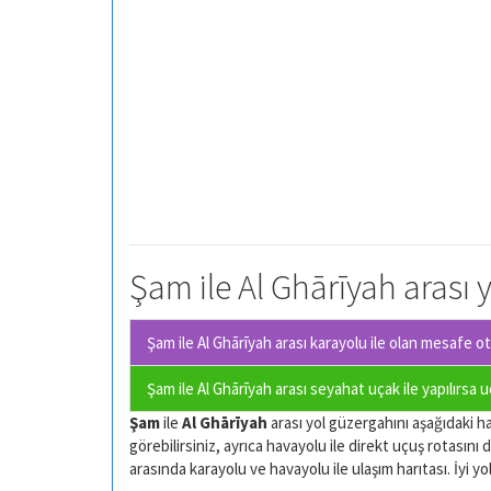
Şam ile Al Ghārīyah arası 
Şam ile Al Ghārīyah arası karayolu ile olan
mesafe oto
Şam ile Al Ghārīyah arası seyahat uçak ile yapılırsa 
Şam
ile
Al Ghārīyah
arası yol güzergahını aşağıdaki har
görebilirsiniz, ayrıca havayolu ile direkt uçuş rotasını d
arasında karayolu ve havayolu ile ulaşım harıtası. İyi yol