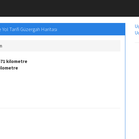
Uç
Yol Tarifi Güzergah Haritası
Uc
Km
71 kilometre
kilometre