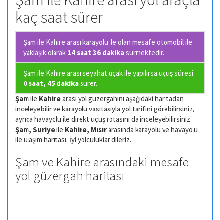
Şam ile Kahire arası yol araçla
kaç saat sürer
Şam ile Kahire arası karayolu ile olan
mesafe otomobil ile
yaklaşık olarak
14 saat 36 dakika
sürmektedir.
Şam ile Kahire arası seyahat uçak ile yapılırsa uçuş süresi
0 saat, 45 dakika
sürer.
Şam
ile
Kahire
arası yol güzergahını aşağıdaki haritadan
inceleyebilir ve karayolu vasıtasıyla yol tarifini görebilirsiniz,
ayrıca havayolu ile direkt uçuş rotasını da inceleyebilirsiniz.
Şam, Suriye
ile
Kahire, Mısır
arasında karayolu ve havayolu
ile ulaşım harıtası. İyi yolculuklar dileriz.
Şam ve Kahire arasındaki mesafe
yol güzergah haritası