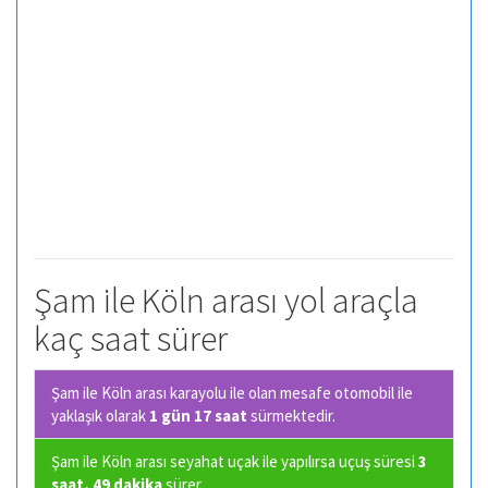
Şam ile Köln arası yol araçla
kaç saat sürer
Şam ile Köln arası karayolu ile olan
mesafe otomobil ile
yaklaşık olarak
1 gün 17 saat
sürmektedir.
Şam ile Köln arası seyahat uçak ile yapılırsa uçuş süresi
3
saat, 49 dakika
sürer.