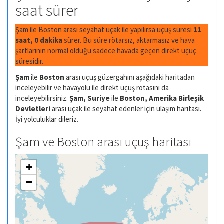
saat sürer
Şam ile Boston arası seyahat uçak ile yapılırsa uçuş süresi
11
saat, 0 dakika
sürer. Bu süre rötarsız, aktarmasız ve hava
şartlarının normal olduğu sadece havada geçen direkt uçuç
süresidir.
Şam
ile
Boston
arası uçuş güzergahını aşağıdaki haritadan
inceleyebilir ve havayolu ile direkt uçuş rotasını da
inceleyebilirsiniz.
Şam, Suriye
ile
Boston, Amerika Birleşik
Devletleri
arası uçak ile seyahat edenler için ulaşım harıtası.
İyi yolculuklar dileriz.
Şam ve Boston arası uçuş haritası
+
−