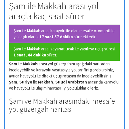
Şam ile Makkah arası yol
araçla kaç saat sürer
Şam ile Makkah arası karayolu ile olan
mesafe otomobil ile
yaklaşık olarak
17 saat 57 dakika
sürmektedir.
Şam ile Makkah arası seyahat uçak ile yapılırsa uçuş süresi
1 saat, 44 dakika
sürer.
Şam
ile
Makkah
arası yol güzergahını aşağıdaki haritadan
inceleyebilir ve karayolu vasıtasıyla yol tarifini görebilirsiniz,
ayrıca havayolu ile direkt uçuş rotasını da inceleyebilirsiniz.
Şam, Suriye
ile
Makkah, Suudi Arabistan
arasında karayolu
ve havayolu ile ulaşım harıtası. İyi yolculuklar dileriz.
Şam ve Makkah arasındaki mesafe
yol güzergah haritası