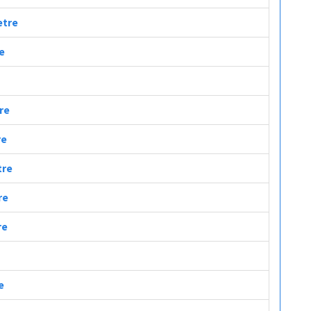
etre
re
tre
re
tre
re
re
e