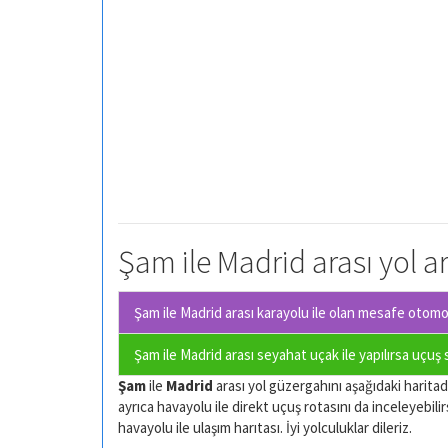
Şam ile Madrid arası yol a
Şam ile Madrid arası karayolu ile olan
mesafe otomobi
Şam ile Madrid arası seyahat uçak ile yapılırsa uçuş
Şam
ile
Madrid
arası yol güzergahını aşağıdaki haritadan
ayrıca havayolu ile direkt uçuş rotasını da inceleyebilir
havayolu ile ulaşım harıtası. İyi yolculuklar dileriz.