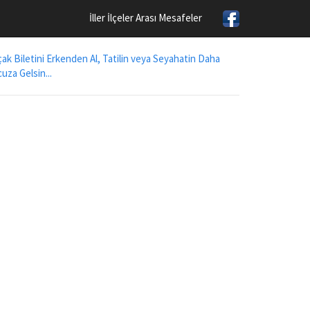
İller İlçeler Arası Mesafeler
ak Biletini Erkenden Al, Tatilin veya Seyahatin Daha
uza Gelsin...