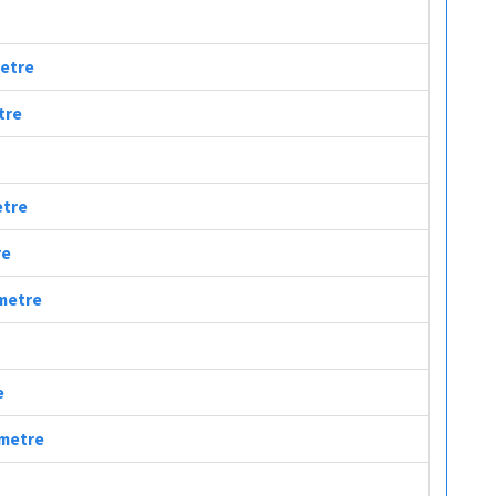
metre
tre
etre
re
ometre
e
ometre