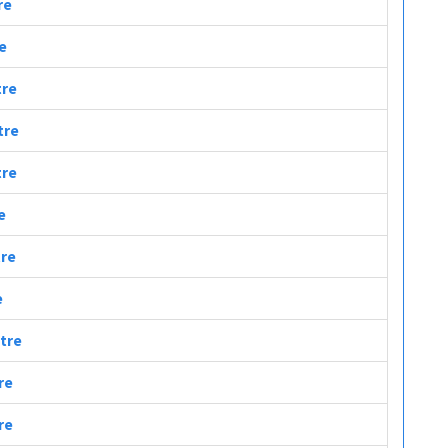
re
re
tre
tre
tre
e
tre
e
etre
re
re