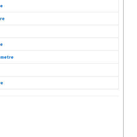
re
tre
re
lometre
re