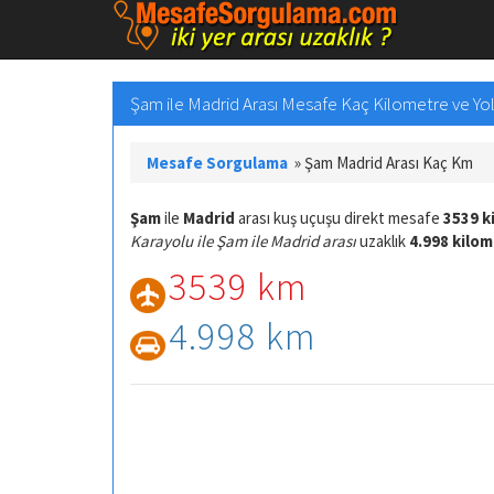
Şam ile Madrid Arası Mesafe Kaç Kilometre ve Yol 
Mesafe Sorgulama
»
Şam Madrid Arası Kaç Km
Şam
ile
Madrid
arası kuş uçuşu direkt mesafe
3539 k
Karayolu ile Şam ile Madrid arası
uzaklık
4.998 kilo
3539 km
4.998 km