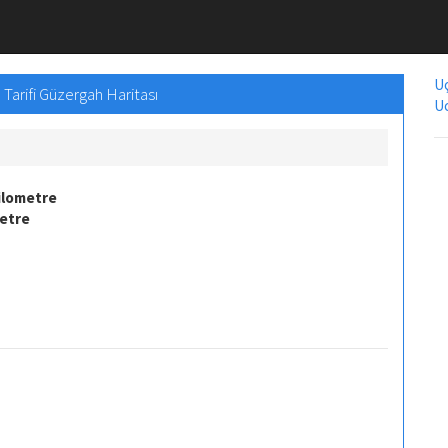
Uç
Tarifi Güzergah Haritası
Uc
ilometre
metre