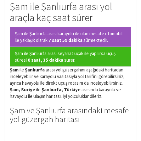
Şam ile Şanlıurfa arası yol
araçla kaç saat sürer
Şam ile Şanlıurfa arası karayolu ile olan
mesafe otomobil
ile yaklaşık olarak
7 saat 59 dakika
sürmektedir.
Şam ile Şanlıurfa arası seyahat uçak ile yapılırsa uçuş
süresi
0 saat, 35 dakika
sürer.
Şam
ile
Şanlıurfa
arası yol güzergahını aşağıdaki haritadan
inceleyebilir ve karayolu vasıtasıyla yol tarifini görebilirsiniz,
ayrıca havayolu ile direkt uçuş rotasını da inceleyebilirsiniz.
Şam, Suriye
ile
Şanlıurfa, Türkiye
arasında karayolu ve
havayolu ile ulaşım harıtası. İyi yolculuklar dileriz.
Şam ve Şanlıurfa arasındaki mesafe
yol güzergah haritası