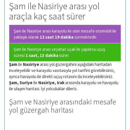
Şam ile Nasiriye arası yol
araçla kaç saat sürer
Şam ile Nasiriye arası karayolu ile olan
mesafe otomobil ile
yaklaşık olarak
12 saat 19 dakika
sürmektedir.
Şam ile Nasiriye arası seyahat uçak ile yapılırsa uçuş
süresi
1 saat, 13 dakika
sürer.
Şam
ile
Nasiriye
arası yol güzergahını aşağıdaki haritadan
inceleyebilir ve karayolu vasıtasıyla yol tarifini görebilirsiniz,
ayrıca havayolu ile direkt uçuş rotasını da inceleyebilirsiniz.
Şam, Suriye
ile
Nasiriye, Irak
arasında karayolu ve havayolu
ile ulaşım harıtası. İyi yolculuklar dileriz.
Şam ve Nasiriye arasındaki mesafe
yol güzergah haritası