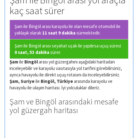
Şam ile Bingöl arası yol araçla
kaç saat sürer
Şam ile Bingöl arası karayolu ile olan
mesafe otomobil ile
yaklaşık olarak
11 saat 9 dakika
sürmektedir.
Şam ile Bingöl arası seyahat uçak ile yapılırsa uçuş süresi
0 saat, 53 dakika
sürer.
Şam
ile
Bingöl
arası yol güzergahını aşağıdaki haritadan
inceleyebilir ve karayolu vasıtasıyla yol tarifini görebilirsiniz,
ayrıca havayolu ile direkt uçuş rotasını da inceleyebilirsiniz.
Şam, Suriye
ile
Bingöl, Türkiye
arasında karayolu ve
havayolu ile ulaşım harıtası. İyi yolculuklar dileriz.
Şam ve Bingöl arasındaki mesafe
yol güzergah haritası