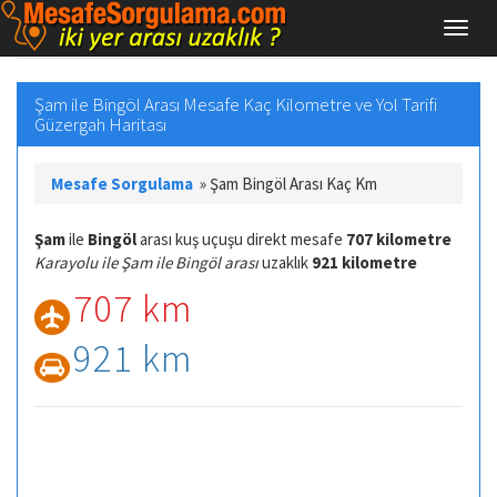
Şam ile Bingöl Arası Mesafe Kaç Kilometre ve Yol Tarifi
Güzergah Haritası
Mesafe Sorgulama
»
Şam Bingöl Arası Kaç Km
Şam
ile
Bingöl
arası kuş uçuşu direkt mesafe
707 kilometre
Karayolu ile Şam ile Bingöl arası
uzaklık
921 kilometre
707 km
921 km