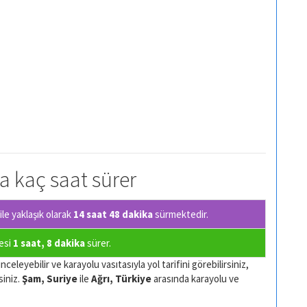
la kaç saat sürer
le yaklaşık olarak
14 saat 48 dakika
sürmektedir.
resi
1 saat, 8 dakika
sürer.
celeyebilir ve karayolu vasıtasıyla yol tarifini görebilirsiniz,
siniz.
Şam, Suriye
ile
Ağrı, Türkiye
arasında karayolu ve