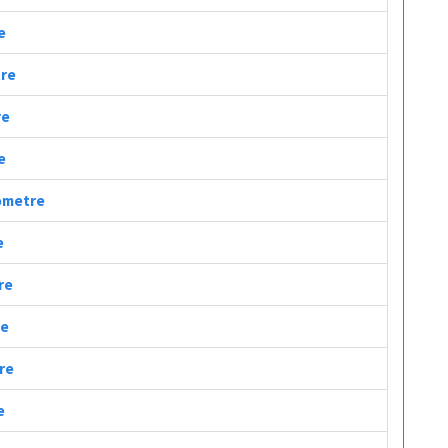
e
tre
re
e
lometre
e
re
re
tre
e