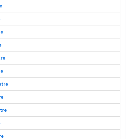
re
e
re
e
tre
re
etre
re
etre
e
re