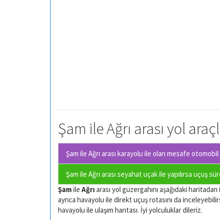
Şam ile Ağrı arası yol araç
Şam ile Ağrı arası karayolu ile olan
mesafe otomobil i
Şam ile Ağrı arası seyahat uçak ile yapılırsa uçuş sü
Şam
ile
Ağrı
arası yol güzergahını aşağıdaki haritadan in
ayrıca havayolu ile direkt uçuş rotasını da inceleyebilir
havayolu ile ulaşım harıtası. İyi yolculuklar dileriz.