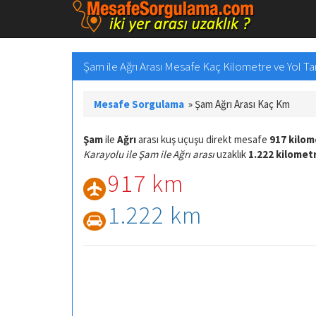
Şam ile Ağrı Arası Mesafe Kaç Kilometre ve Yol Tar
Mesafe Sorgulama
»
Şam Ağrı Arası Kaç Km
Şam
ile
Ağrı
arası kuş uçuşu direkt mesafe
917 kilom
Karayolu ile Şam ile Ağrı arası
uzaklık
1.222 kilomet
917 km
1.222 km