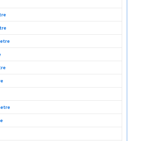
tre
tre
metre
e
tre
re
metre
re