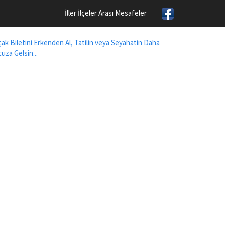
İller İlçeler Arası Mesafeler
ak Biletini Erkenden Al, Tatilin veya Seyahatin Daha
uza Gelsin...