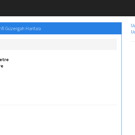
Uç
ifi Güzergah Haritası
Uc
etre
re