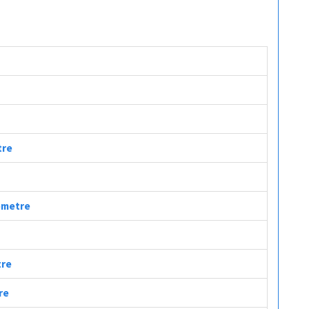
tre
lometre
tre
re