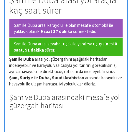
Şam ile Duba arası yol araçla
kaç saat sürer
Şam ile Duba arası karayolu ile olan
mesafe otomobil ile
yaklaşık olarak
9 saat 37 dakika
sürmektedir.
Şam ile Duba arası seyahat uçak ile yapılırsa uçuş süresi
0
saat, 51 dakika
sürer.
Şam
ile
Duba
arası yol güzergahını aşağıdaki haritadan
inceleyebilir ve karayolu vasıtasıyla yol tarifini görebilirsiniz,
ayrıca havayolu ile direkt uçuş rotasını da inceleyebilirsiniz.
Şam, Suriye
ile
Duba, Suudi Arabistan
arasında karayolu ve
havayolu ile ulaşım harıtası. İyi yolculuklar dileriz.
Şam ve Duba arasındaki mesafe yol
güzergah haritası