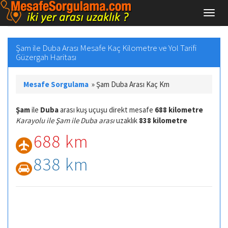
Şam ile Duba Arası Mesafe Kaç Kilometre ve Yol Tarifi
Güzergah Haritası
Mesafe Sorgulama
»
Şam Duba Arası Kaç Km
Şam
ile
Duba
arası kuş uçuşu direkt mesafe
688 kilometre
Karayolu ile Şam ile Duba arası
uzaklık
838 kilometre
688 km
838 km